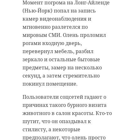
Момент погрома на Лонг-Айленде
антибиологическая и
удастся узнать, какой была жизнь
(Нью-Йорк) попал на запись
противопожарная обработка.
Анны Беквор и других бельгийцев
камер видеонаблюдения и
в Сосновом Бору.
мгновенно разлетелся по
мировым СМИ. Олень проломил
гатчинский район
рогами входную дверь,
история
сосновый бор
добровольцы
перевернул мебель, разбил
зеркало и остальные бытовые
реставрация
усадьба
предметы, замер на несколько
Поделиться статьей:
секунд, а затем стремительно
покинул помещение.
Поделиться статьей:
Пользователи соцсетей гадают о
причинах такого бурного визита
животного в салон красоты. Кто-то
шутит, что он опаздывал к
РЕКОМЕНДУЕМ
стилисту, а некоторые
предполагают, что олень просто