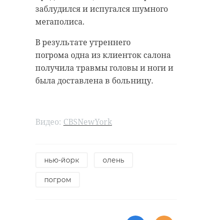
заблудился и испугался шумного
мегаполиса.
Хирург из
В результате утреннего
Петербурга
Уникальную
восстанавливает
реликвию XV
погрома одна из клиенток салона
старинную финск
века привез
получила травмы головы и ноги и
...
реставрацию .
была доставлена в больницу.
24 ноября 2020, 19:15
03 июня, 16:43
Видео:
CBSNewYork
нью-йорк
олень
погром