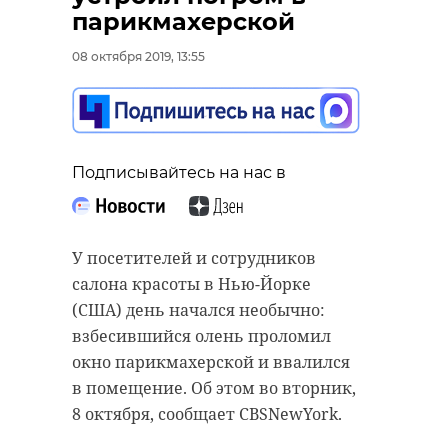
“особняк с
старинном кладбище
парикмахерской
привидениями” XIX
и узнал много нового
08 октября 2019, 13:55
века
об истории города
18 августа 2020, 16:53
11 февраля 2020, 14:59
Подписывайтесь на нас в
Подписывайтесь на нас в
Подписывайтесь на нас в
У посетителей и сотрудников
салона красоты в Нью-Йорке
Сейчас расчищают рамы, снимают
Руслан Семенченко мечтает,
(США) день начался необычно:
старый слой краски.
чтобы историки-профессионалы
взбесившийся олень проломил
Реставрируют уникальные
больше узнали о жизни Анны. В
окно парикмахерской и ввалился
витражи в морском стиле.
этом году бельгийские архивы
в помещение. Об этом во вторник,
Впереди шпаклевка дома,
рассекретят документы 100-
8 октября, сообщает CBSNewYork.
утепление пенькой,
летней давности и, может тогда,