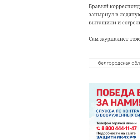
Бравый корреспонде
занырнул в ледяную 
вытащили и согрел
Сам журналист тоже
белгородская обл