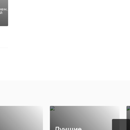
ием.
ый
В Приоратском
›
льную
парке
вию XVI
завершается
привезли на
реставрация
рацию ...
Водонапо ...
43
10 июня, 07:58
Лучшие