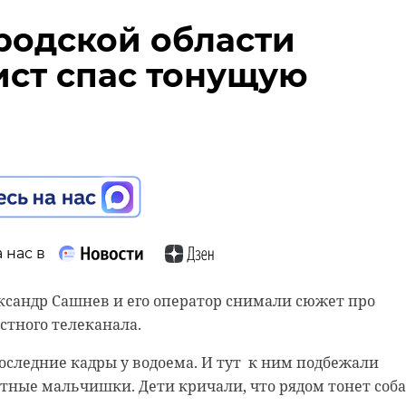
родской области
ст спас тонущую
 нас в
ксандр Сашнев и его оператор снимали сюжет про
естного телеканала.
следние кадры у водоема. И тут к ним подбежали
ные мальчишки. Дети кричали, что рядом тонет соба