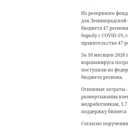
Из резервного фонд
для Ленинградской 
бюджета 47 регион
борьбу с COVID-19, 
0:00
0:00
/ 0:00
/ 0:00
правительства 47 р
За 10 месяцев 2020
коронавируса потра
В Гатчи
Сосново
поступили из федер
бюджета региона.
доброво
могилы 
Основные затраты -
“особня
кладбищ
развертывания коек
века
об исто
медработникам, 1,7
поддержку бизнеса
18 августа 2020, 16:53
11 февраля 2020, 14:59
Согласно поручени