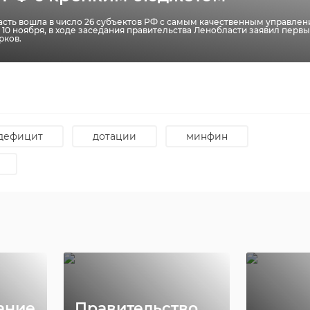
сть вошла в число 26 субъектов РФ с самым качественным управлен
, 10 ноября, в ходе заседания правительства Ленобласти заявил перв
ом
В Ленобласти
рков.
согласовали
Уника
проект
релик
ю
реставрации
века 
.
историче ...
рестав
28 мая, 18:28
03 июня, 16:
дефицит
дотации
минфин
ание
Правительство