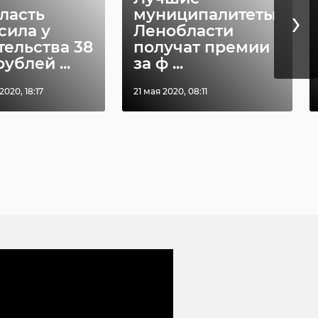
›
ласть
муниципалитеты
сила у
Ленобласти
тельства 38
получат премии
ублей ...
за ф ...
020, 18:17
21 мая 2020, 08:11