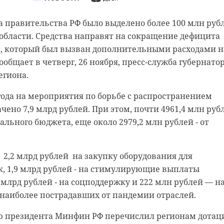
а правительства РФ было выделено более 100 млн руб
области. Средства направят на сокращение дефицита
а, который был вызван дополнительными расходами н
сообщает в четверг, 26 ноября, пресс-служба губернато
егиона.
 года на мероприятия по борьбе с распространением
чено 7,9 млрд рублей. При этом, почти 4961,4 млн руб
нском районе
борец разгадал тайну
ального бюджета, еще около 2979,2 млн рублей - от
льцы реставрируют
на старинном
 2,2 млрд рублей на закупку оборудования для
к с привидениями” XI
е и узнал много ново
, 1,9 млрд рублей - на стимулирующие выплаты
рии города
 млрд рублей - на соцподдержку и 222 млн рублей — н
 наиболее пострадавших от пандемии отраслей.
ю президента Минфин РФ перечислил регионам дотац