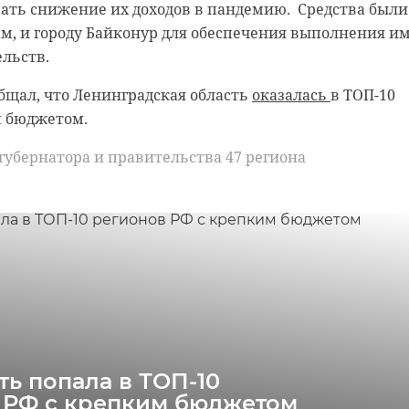
ать снижение их доходов в пандемию. Средства были
м, и городу Байконур для обеспечения выполнения и
льств.
 нас в
 нас в
общал, что Ленинградская область
оказалась
в ТОП-10
рамы, снимают старый слой краски. Реставрируют
 мечтает, чтобы историки-профессионалы больше узн
м бюджетом.
и в морском стиле. Впереди шпаклевка дома, утепле
ом году бельгийские архивы рассекретят документы 10
 губернатора и правительства 47 региона
гическая и противопожарная обработка.
 может тогда, удастся узнать, какой была жизнь Анны
льгийцев в Сосновом Бору.
н
добровольцы
реставрация
сосновый бор
ь попала в ТОП-10
 РФ с крепким бюджетом