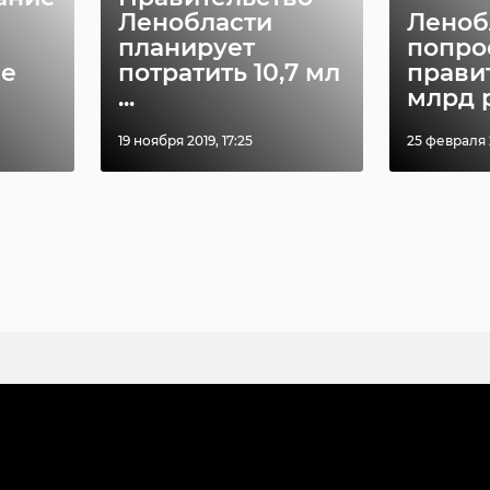
Ленобласти
Леноб
планирует
попро
ве
потратить 10,7 мл
прави
...
млрд р
19 ноября 2019, 17:25
25 февраля 2