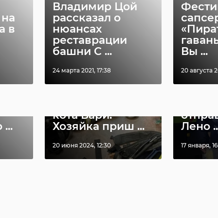
Владимир Цой
Фести
 на
рассказал о
сапсе
а в
нюансах
«Пира
реставрации
гавань
башни С ...
Вы ...
24 марта 2021, 17:38
20 августа 2
Очере
лодой
В Петербурге из
гуман
с
огня вынесли
помо
кота Бари.
отпра
...
Хозяйка приш ...
Лено ..
20 июня 2024, 12:30
17 января, 16