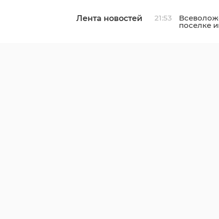
21:53
Всеволожс
Лента новостей
поселке и
отремонт