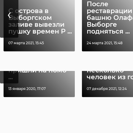
После
‹
С острова в
реставрации
РЕКОМЕНДУЕМ
Выборгском
башню Олаф
заливе вывезли
Выборге
пушку времен Р ...
подняться ...
07 марта 2021, 15:45
24 марта 2021, 15:48
В Белгородской
‹
области
Храбрый мо
сотрудники МЧС
человек спа
пришли на помо
несколько
...
человек из го 
13 января 2020, 17:07
07 декабря 2021, 12:24