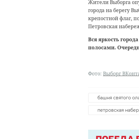
Жители Выборга оп
города на берегу В
крепостной флаг, п
Петровская набере
Вся яркость город
0:00
0:00
/ 0:00
/ 0:00
полосами. Очередн
Фото:
Выборг ВКонт
В Белго
В Гатчи
журнали
доброво
собаку
“особня
башня святого ол
века
петровская набе
20 января 2021, 21:06
18 августа 2020, 16:53