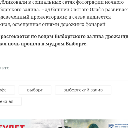
убликовали в социальных сетях фотографии ночного
ыборгского залива. Над башней Святого Олафа развивае
одсвеченный прожекторами; а слева виднеется
жная, освещенная огнями дорожных фонарей.
а растекается по водам Выборгского залива дрожащ
ая ночь прошла в мудром Выборге.
акте
родской области
нском районе
ст спас тонущую
льцы реставрируют
к с привидениями” XI
афа
выборг
выборгский залив
режная