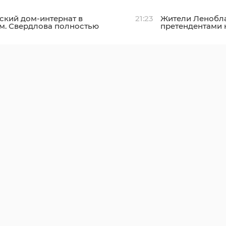
кий дом-интернат в
21:23
Жители Ленобла
м. Свердлова полностью
претендентами 
ируют осенью
"Знание.Премия