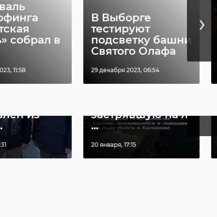
валь
›
рфинга
В Выборге
тская
тестируют
» собрал в
подсветку башни
Святого Олафа
023, 11:58
29 декабря 2023, 06:54
дной груз
В Саратовской
›
итарной
области спасли
щи
косулю,
влен из
застрявшую на л
.
...
:31
20 января, 17:15