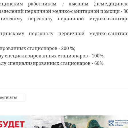
ицинским работникам с высшим (немедицинск
азделений первичной медико-санитарной помощи - 8
цинскому персоналу первичной медико-санитар
 нас в
 нас в
цинскому персоналу первичной медико-санитар
рамы, снимают старый слой краски. Реставрируют
 мечтает, чтобы историки-профессионалы больше узн
и в морском стиле. Впереди шпаклевка дома, утепле
ом году бельгийские архивы рассекретят документы 10
ированных стационаров - 200 %;
гическая и противопожарная обработка.
 может тогда, удастся узнать, какой была жизнь Анны
лу специализированных стационаров - 100%;
льгийцев в Сосновом Бору.
алу специализированных стационаров - 60%.
н
добровольцы
реставрация
сосновый бор
выплаты