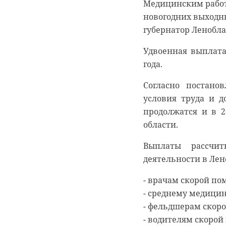
Медицинским работ
новогодних выходн
губернатор Ленобла
Удвоенная выплата
года.
0:00
0:00
/ 0:00
/ 0:00
Согласно постано
условия труда и д
продолжатся и в 2
В Гатчи
Сосново
области.
доброво
могилы 
Выплаты рассчит
деятельности в Лено
“особня
кладбищ
века
об исто
- врачам скорой по
- среднему медицин
- фельдшерам скоро
18 августа 2020, 16:53
11 февраля 2020, 14:59
- водителям скорой