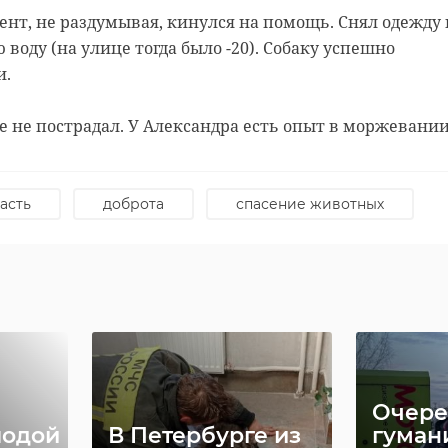
нт, не раздумывая, кинулся на помощь. Снял одежду 
воду (на улице тогда было -20). Собаку успешно
и.
 не пострадал. У Александра есть опыт в моржевании
асть
доброта
спасение животных
Очере
лодой
В Петербурге из
гуман