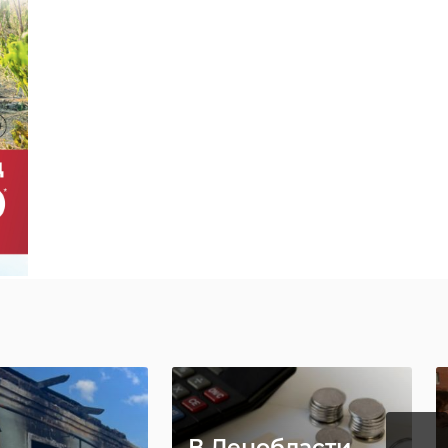
ске
›
ли опыт
Уникальную
врации
икону XV века
 из
доставили на
рад ...
реставрацию в ...
9
10 июня, 15:30
В Ленобласти