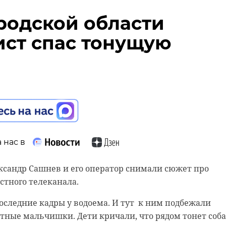
родской области
ст спас тонущую
 нас в
ксандр Сашнев и его оператор снимали сюжет про
естного телеканала.
следние кадры у водоема. И тут к ним подбежали
ные мальчишки. Дети кричали, что рядом тонет соба