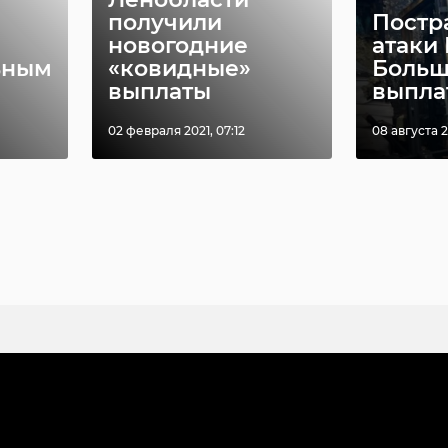
получили
Постр
новогодние
атаки
ьным
«ковидные»
Больш
выплаты
выплат
02 февраля 2021, 07:12
08 августа 2