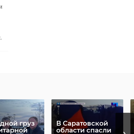
и
.
дной груз
В Саратовской
›
итарной
области спасли