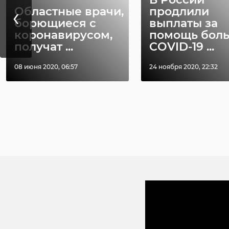
‹
Областные врачи,
продлили
борющиеся с
выплаты за
коронавирусом,
помощь бол
получат ...
COVID-19 ...
08 июня 2020, 06:57
24 ноября 2020, 22:32