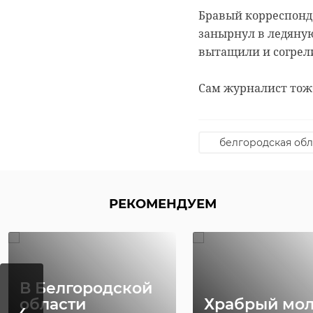
Бравый корреспонде
занырнул в ледяную 
вытащили и согрел
Сам журналист тоже
белгородская обл
РЕКОМЕНДУЕМ
В Белгородской
‹
области
Храбрый мо