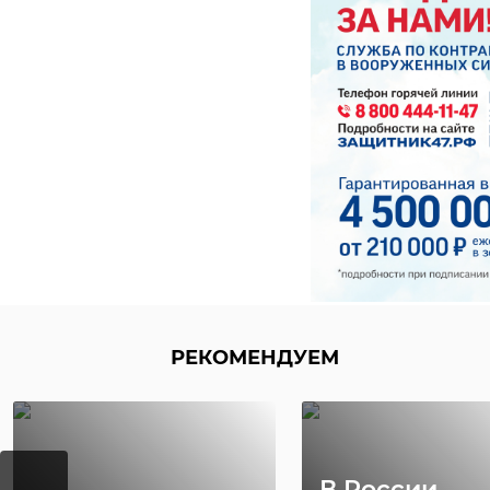
Хирург из
‹
Петербурга
Уникальную
восстанавливает
реликвию XV
старинную финск
века привез
...
реставрацию .
24 ноября 2020, 19:15
03 июня, 16:43
РЕКОМЕНДУЕМ
В России