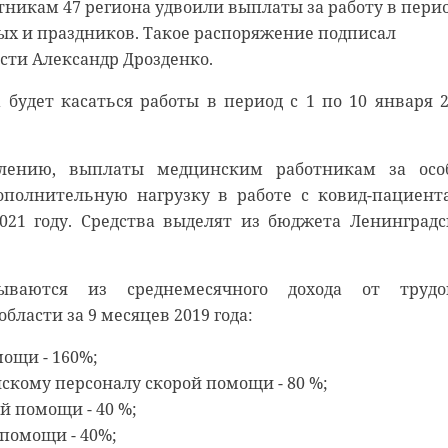
никам 47 региона удвоили выплаты за работу в пери
ых и праздников. Такое распоряжение подписал
сти Александр Дрозденко.
 будет касаться работы в период с 1 по 10 января 
влению, выплаты медцинским работникам за осо
ополнительную нагрузку в работе с ковид-пациент
021 году. Средства выделят из бюджета Ленинградс
нском районе
борец разгадал тайну
льцы реставрируют
на старинном
ываются из среднемесячного дохода от трудо
бласти за 9 месяцев 2019 года:
к с привидениями” XI
е и узнал много ново
рии города
мощи - 160%;
скому персоналу скорой помощи - 80 %;
й помощи - 40 %;
 помощи - 40%;