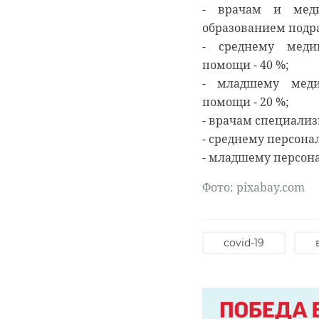
- врачам и мед
образованием подр
- среднему меди
Подписывайтесь на
Подписывайтесь на
помощи - 40 %;
- младшему меди
Сейчас расчищают 
Руслан Семенченко
помощи - 20 %;
уникальные витраж
о жизни Анны. В эт
- врачам специализ
пенькой, антибиоло
летней давности и,
- среднему персона
Беквор и других бе
- младшему персон
гатчинский райо
Фото: pixabay.com
история
усадьба
covid-19
РЕКОМЕНДУЕМ