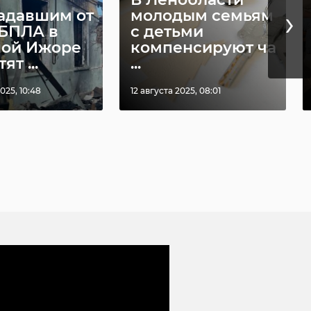
›
адавшим от
молодым семьям
 БПЛА в
с детьми
ой Ижоре
компенсируют ча
ят ...
...
025, 10:48
12 августа 2025, 08:01