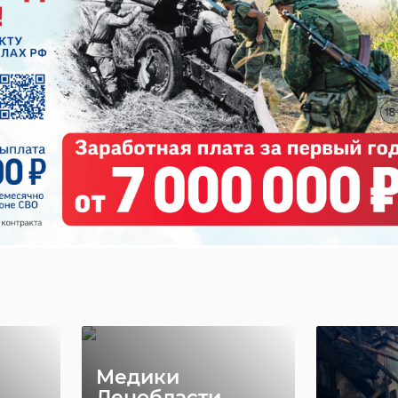
В Приоратском
В Мин
парке
оцени
I
завершается
реста
ли на
реставрация
иконы
..
Водонапо ...
Ленинг
10 июня, 07:58
10 июня, 11:3
Медики
Ленобласти