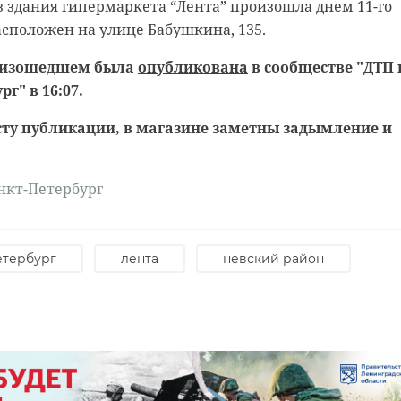
 здания гипермаркета “Лента” произошла днем 11-го
асположен на улице Бабушкина, 135.
оизошедшем была
опубликована
в сообществе "ДТП 
г" в 16:07.
ксту публикации, в магазине заметны задымление и
нкт-Петербург
родской области
нском районе
ст спас тонущую
льцы реставрируют
етербург
лента
невский район
к с привидениями” XI