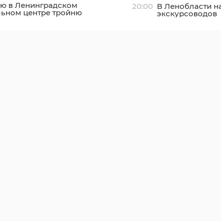
ю в Ленинградском
20:00
В Ленобласти н
льном центре тройню
экскурсоводов
енно выписали домой