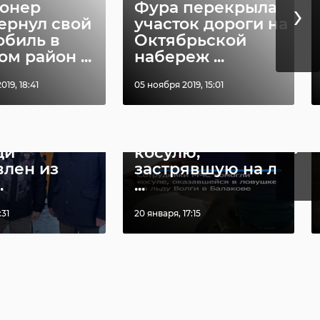
›
онер
Фура перекрыла
ернул свой
участок дороги на
обиль в
Октябрьской
м район ...
набереж ...
019, 18:41
05 ноября 2019, 15:01
дной груз
В Саратовской
›
итарной
области спасли
щи
косулю,
влен из
застрявшую на л
.
...
:31
20 января, 17:15