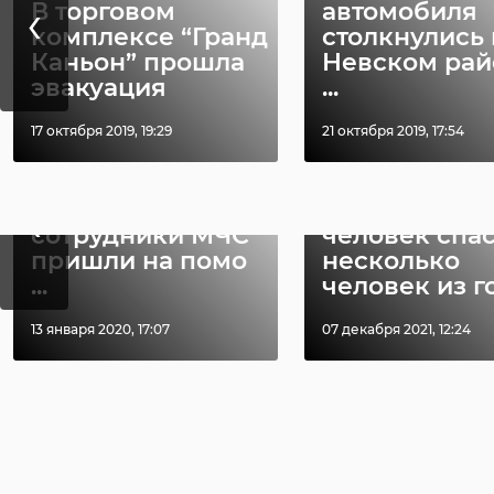
‹
В торговом
автомобиля
комплексе “Гранд
столкнулись 
РЕКОМЕНДУЕМ
Каньон” прошла
Невском рай
эвакуация
...
17 октября 2019, 19:29
21 октября 2019, 17:54
В Белгородской
‹
области
Храбрый мо
сотрудники МЧС
человек спа
пришли на помо
несколько
...
человек из го 
13 января 2020, 17:07
07 декабря 2021, 12:24