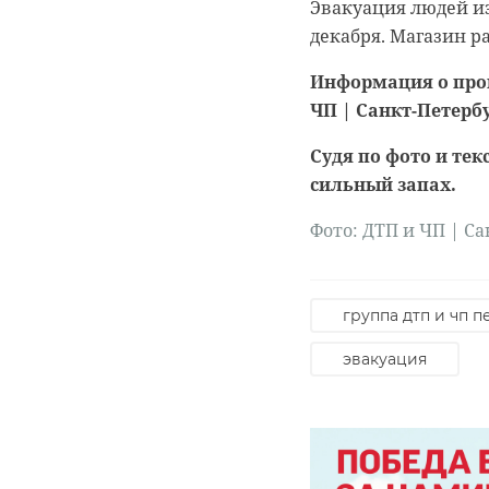
Эвакуация людей из
декабря. Магазин р
Информация о пр
ЧП | Санкт-Петербур
0:00
0:00
/ 0:00
/ 0:00
Судя по фото и те
сильный запах.
Фото:
ДТП и ЧП | Са
В Белго
В Гатчи
журнали
доброво
группа дтп и чп п
собаку
“особня
эвакуация
века
20 января 2021, 21:06
18 августа 2020, 16:53