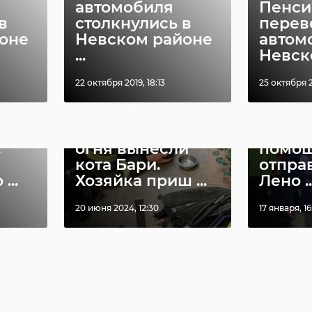
автомобиля
Пенси
в
столкнулись в
перев
оне
Невском районе
автом
...
Невско
22 октября 2019, 18:13
25 октября 2
Очере
лодой
В Петербурге из
гуман
с
огня вынесли
помо
кота Бари.
отпра
...
Хозяйка приш ...
Лено ..
20 июня 2024, 12:30
17 января, 16