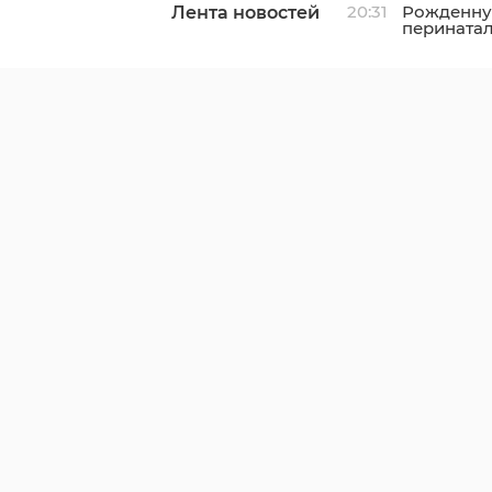
20:31
Рожденну
Лента новостей
перината
торжеств