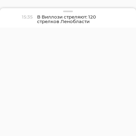
15:35
В Виллози стреляют: 120
стрелков Ленобласти
оспаривают звание
лучшего в регионе