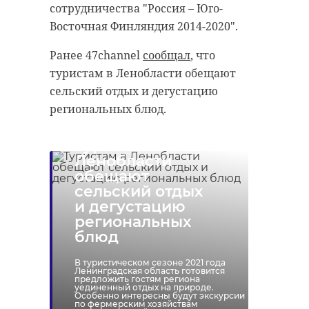
сотрудничества "Россия – Юго-
Восточная Финляндия 2014-2020".
Ранее 47channel
сообщал
, что
туристам в Ленобласти обещают
РЕКОМЕНДУЕМ
сельский отдых и дегустацию
региональных блюд.
Туристам в
Ленобласти
Хирург из
обещают
Петербурга
Уникальную
сельский отдых
восстанавливает
реликвию XV
и дегустацию
старинную финск
века привез
региональных
...
реставрацию .
блюд
24 ноября 2020, 19:15
03 июня, 16:43
В туристическом сезоне 2021 года
Ленинградская область готовится
предложить гостям региона
уединенный отдых на природе.
Особенно интересны будут экскурсии
по фермерским хозяйствам