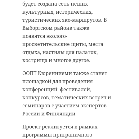
будет создана сеть пеших
антибиологическая и
удастся узнать, какой была жизнь
культурных, исторических,
противопожарная обработка.
Анны Беквор и других бельгийцев
туристических эко-маршрутов. В
в Сосновом Бору.
Выборгском районе также
появятся эколого-
гатчинский район
просветительские щиты, места
история
сосновый бор
добровольцы
отдыха, настилы для палаток,
кострища и многое другое.
реставрация
усадьба
Поделиться статьей:
ООПТ Кюренниеми также станет
площадкой для проведения
конференций, фестивалей,
Поделиться статьей:
конкурсов, тематических встреч и
семинаров с участием экспертов
России и Финляндии.
Проект реализуется в рамках
программы приграничного