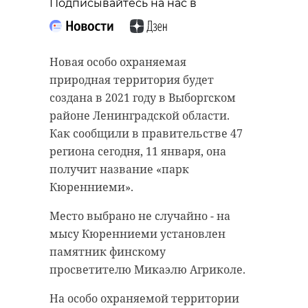
Подписывайтесь на нас в
“особняк с
старинном кладбище
привидениями” XIX
и узнал много нового
века
об истории города
Новая особо охраняемая
18 августа 2020, 16:53
11 февраля 2020, 14:59
природная территория будет
создана в 2021 году в Выборгском
районе Ленинградской области.
Как сообщили в правительстве 47
региона сегодня, 11 января, она
Подписывайтесь на нас в
Подписывайтесь на нас в
получит название «парк
Кюренниеми».
Сейчас расчищают рамы, снимают
Руслан Семенченко мечтает,
Место выбрано не случайно - на
старый слой краски.
чтобы историки-профессионалы
мысу Кюренниеми установлен
Реставрируют уникальные
больше узнали о жизни Анны. В
памятник финскому
витражи в морском стиле.
этом году бельгийские архивы
просветителю Микаэлю Агриколе.
Впереди шпаклевка дома,
рассекретят документы 100-
На особо охраняемой территории
утепление пенькой,
летней давности и, может тогда,