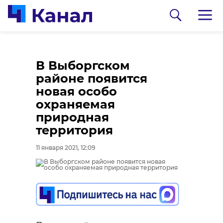
В Выборгском
районе появится
новая особо
охраняемая
природная
территория
0:00
0:00
/ 0:00
/ 0:00
11 января 2021, 12:09
В Гатчинском районе
Сосновоборец
добровольцы
разгадал тайну
реставрируют
могилы на