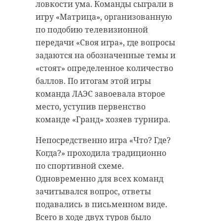
ловкости ума. Команды сыграли в
игру «Матрица», организованную
по подобию телевизионной
Хирург из
передачи «Своя игра», где вопросы
Петербурга
Уникальную
восстанавливает
реликвию XV
задаются на обозначенные темы и
старинную финск
века привез
«стоят» определенное количество
...
реставрацию .
баллов. По итогам этой игры
команда ЛАЭС завоевала второе
24 ноября 2020, 19:15
03 июня, 16:43
место, уступив первенство
команде «Гранд» хозяев турнира.
Непосредственно игра «Что? Где?
Когда?» проходила традиционно
по спортивной схеме.
Одновременно для всех команд
зачитывался вопрос, ответы
подавались в письменном виде.
Всего в ходе двух туров было