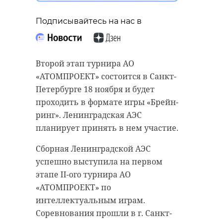
“особняк с
старинном кладбище
привидениями” XIX
и узнал много нового
Подписывайтесь на нас в
века
об истории города
18 августа 2020, 16:53
11 февраля 2020, 14:59
Второй этап турнира АО
«АТОМПРОЕКТ» состоится в Санкт-
Петербурге 18 ноября и будет
проходить в формате игры «Брейн-
Подписывайтесь на нас в
Подписывайтесь на нас в
ринг». Ленинградская АЭС
планирует принять в нем участие.
Сборная Ленинградской АЭС
Сейчас расчищают рамы, снимают
Руслан Семенченко мечтает,
успешно выступила на первом
старый слой краски.
чтобы историки-профессионалы
этапе II-ого турнира АО
Реставрируют уникальные
больше узнали о жизни Анны. В
«АТОМПРОЕКТ» по
витражи в морском стиле.
этом году бельгийские архивы
интеллектуальным играм.
Впереди шпаклевка дома,
рассекретят документы 100-
Соревнования прошли в г. Санкт-
утепление пенькой,
летней давности и, может тогда,