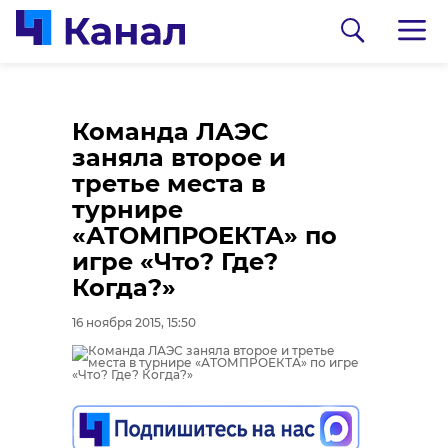
Команда ЛАЭС
заняла второе и
третье места в
турнире
«АТОМПРОЕКТА» по
игре «Что? Где?
0:00
0:00
/ 0:00
/ 0:00
Когда?»
16 ноября 2015, 15:50
В Гатчинском районе
Сосновоборец
добровольцы
разгадал тайну
реставрируют
могилы на