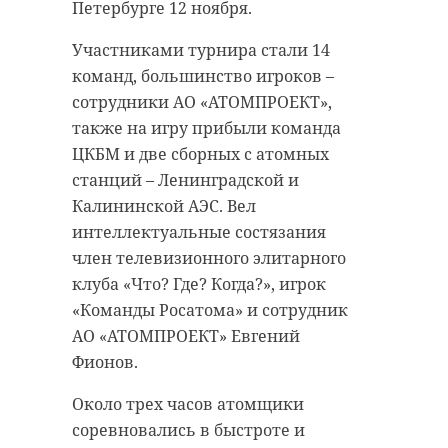
Петербурге 12 ноября.
антибиологическая и
удастся узнать, какой была жизнь
противопожарная обработка.
Анны Беквор и других бельгийцев
Участниками турнира стали 14
в Сосновом Бору.
команд, большинство игроков –
сотрудники АО «АТОМПРОЕКТ»,
гатчинский район
также на игру прибыли команда
история
сосновый бор
ЦКБМ и две сборных с атомных
добровольцы
станций – Ленинградской и
реставрация
усадьба
Калининской АЭС. Вел
Поделиться статьей:
интеллектуальные состязания
член телевизионного элитарного
клуба «Что? Где? Когда?», игрок
Поделиться статьей:
«Команды Росатома» и сотрудник
АО «АТОМПРОЕКТ» Евгений
Фионов.
РЕКОМЕНДУЕМ
Около трех часов атомщики
соревновались в быстроте и