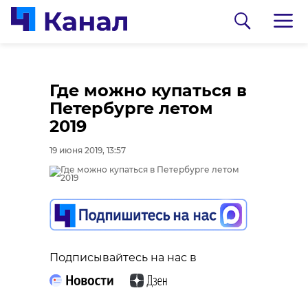
Где можно купаться в
Петербурге летом
2019
19 июня 2019, 13:57
0:00
0:00
/ 0:00
/ 0:00
Подписывайтесь на нас в
В Гатчинском районе
Сосновоборец
добровольцы
разгадал тайну
реставрируют
могилы на