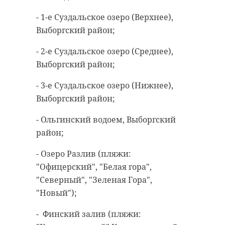
антибиологическая и
удастся узнать, какой была жизнь
- 1-е Суздальское озеро (Верхнее),
противопожарная обработка.
Анны Беквор и других бельгийцев
Выборгский район;
в Сосновом Бору.
- 2-е Суздальское озеро (Среднее),
гатчинский район
Выборгский район;
история
сосновый бор
добровольцы
- 3-е Суздальское озеро (Нижнее),
Выборгский район;
реставрация
усадьба
Поделиться статьей:
- Ольгинский водоем, Выборгский
район;
Поделиться статьей:
- Озеро Разлив (пляжи:
"Офицерский", "Белая гора",
"Северный", "Зеленая Гора",
"Новый");
- Финский залив (пляжи: