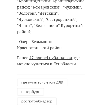
"Кронштадтский" Кронштадтский
район; "Комаровский", "Чудный",
"Золотой", "Детский",
"Дубковский", "Сестрорецкий",
"Дюны", "Белые ночи" Курортный
РЕКОМЕНДУЕМ
район);
- Озеро Безымянное,
Красносельский район.
Хирург из
В Мариинск
Ранее
47channel публиковал
, где
Петербурга
дворце
можно купаться в Ленобласти.
восстанавливает
завершили
старинную финск
реставраци
...
историческ ..
где купаться летом 2019
24 ноября 2020, 19:15
28 мая, 15:43
петербург
роспотребнадзор