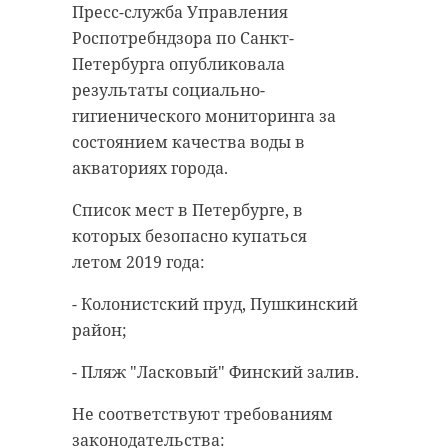
Пресс-служба Управления
“особняк с
старинном кладбище
Роспотребндзора по Санкт-
привидениями” XIX
и узнал много нового
Петербурга опубликовала
века
об истории города
результаты социально-
18 августа 2020, 16:53
11 февраля 2020, 14:59
гигиенического мониторинга за
состоянием качества воды в
акваториях города.
Список мест в Петербурге, в
Подписывайтесь на нас в
Подписывайтесь на нас в
которых безопасно купаться
летом 2019 года:
- Колонистский пруд, Пушкинский
Сейчас расчищают рамы, снимают
Руслан Семенченко мечтает,
район;
старый слой краски.
чтобы историки-профессионалы
Реставрируют уникальные
больше узнали о жизни Анны. В
- Пляж "Ласковый" Финский залив.
витражи в морском стиле.
этом году бельгийские архивы
Впереди шпаклевка дома,
рассекретят документы 100-
Не соответствуют требованиям
утепление пенькой,
летней давности и, может тогда,
законодательства: