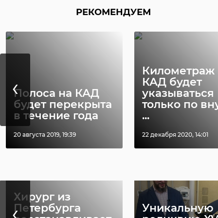
РЕКОМЕНДУЕМ
Километраж 
‹
КАД будет
Полоса на КАД
указываться
будет перекрыта
только по вн
в течение года
...
20 августа 2019, 19:39
22 декабря 2020, 14:01
РЕКОМЕНДУЕМ
Хирург из
‹
Петербурга
Уникальную