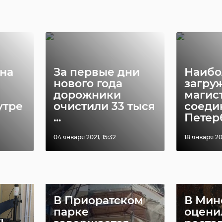
на
За первые дни
Наибо
нового года
загру
дорожники
магис
утре
очистили 33 тыся
соед
...
Петерб
04 января 2021, 15:32
18 января 202
В Приоратском
В Мин
парке
оцени