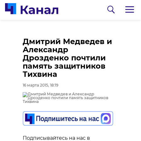
Дмитрий Медведев и
Александр
Дрозденко почтили
память защитников
Тихвина
16 марта 2015, 18:19
0:00
0:00
/ 0:00
/ 0:00
В Гатчинском районе
Сосновоборец
добровольцы
разгадал тайну
реставрируют
могилы на
Подписывайтесь на нас в