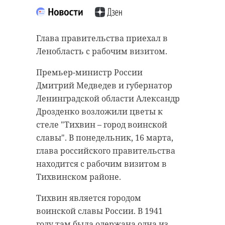
“особняк с
старинном кладбище
привидениями” XIX
и узнал много нового
века
об истории города
Глава правительства приехал в
Ленобласть с рабочим визитом.
18 августа 2020, 16:53
11 февраля 2020, 14:59
Премьер-министр России
Дмитрий Медведев и губернатор
Ленинградской области Александр
Дрозденко возложили цветы к
Подписывайтесь на нас в
Подписывайтесь на нас в
стеле "Тихвин – город воинской
славы". В понедельник, 16 марта,
глава российского правительства
Сейчас расчищают рамы, снимают
Руслан Семенченко мечтает,
находится с рабочим визитом в
старый слой краски.
чтобы историки-профессионалы
Тихвинском районе.
Реставрируют уникальные
больше узнали о жизни Анны. В
витражи в морском стиле.
этом году бельгийские архивы
Тихвин является городом
Впереди шпаклевка дома,
рассекретят документы 100-
воинской славы России. В 1941
утепление пенькой,
летней давности и, может тогда,
году там была одержана одна из