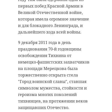
антибиологическая и
удастся узнать, какой была жизнь
первых побед Красной Армии в
противопожарная обработка.
Анны Беквор и других бельгийцев
Великой Отечественной войне,
в Сосновом Бору.
которая имела огромное значение
и для блокадного Ленинграда, и
гатчинский район
дальнейшего хода всей войны.
история
сосновый бор
добровольцы
9 декабря 2011 года в день
празднования 70-й годовщины
реставрация
усадьба
освобождения Тихвина от
Поделиться статьей:
немецко-фашистских захватчиков
на площади Мерецкова была
Поделиться статьей:
торжественно открыта стела
"Город воинской славы"
,
ставшая
символом мужества, стойкости и
героизма многих поколений
РЕКОМЕНДУЕМ
тихвинцев, на протяжении веков
защищавших Отечество.