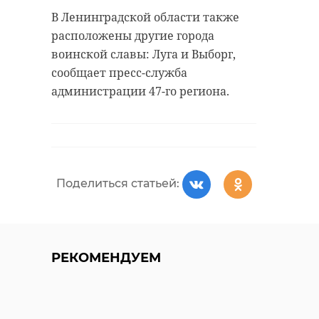
В Ленинградской области также
расположены другие города
Хирург из
воинской славы: Луга и Выборг,
Петербурга
Уникальную
сообщает пресс-служба
восстанавливает
реликвию XV
администрации 47-го региона.
старинную финск
века привез
...
реставрацию .
24 ноября 2020, 19:15
03 июня, 16:43
Поделиться статьей:
РЕКОМЕНДУЕМ