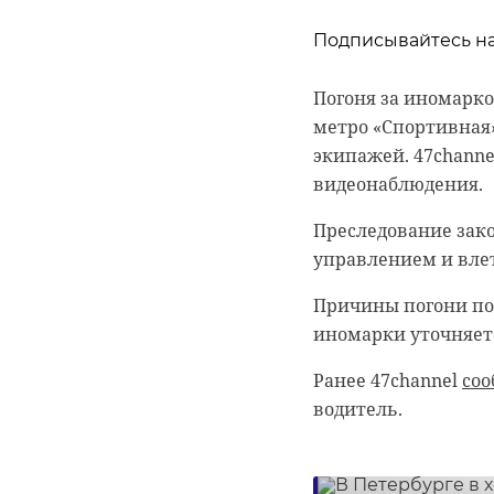
Подписывайтесь на
Подписывайтесь на
Погоня за иномарко
метро «Спортивная»
Сейчас расчищают 
экипажей. 47channe
уникальные витраж
видеонаблюдения.
пенькой, антибиоло
Преследование зако
управлением и влет
гатчинский райо
Причины погони по
усадьба
иномарки уточняет
Ранее 47channel
со
водитель.