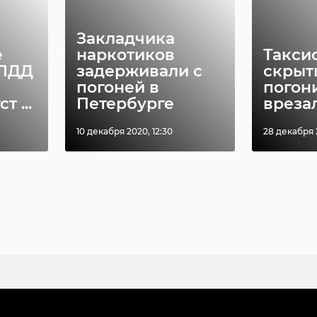
Закладчика
е
наркотиков
Такси
 ПДД
задерживали с
скрыт
погоней в
погони
т ...
Петербурге
врезалс
10 декабря 2020, 12:30
28 декабря 2