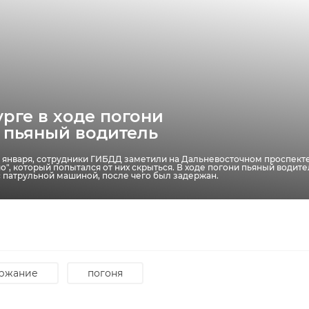
рге в ходе погони
 пьяный водитель
 5 января, сотрудники ГИБДД заметили на Дальневосточном проспект
о", который попытался от них скрыться. В ходе погони пьяный водите
с патрульной машиной, после чего был задержан.
ержание
погоня