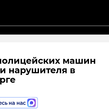
полицейских машин
нском районе
и нарушителя в
льцы реставрируют
рге
к с привидениями” XI