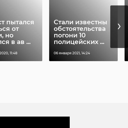
›
ст пытался
Стали известны
ься от
обстоятельства
, но
погони 10
я в ав ...
полицейских ...
020, 11:48
06 января 2021, 14:24