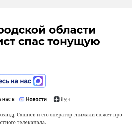
родской области
ст спас тонущую
 нас в
ксандр Сашнев и его оператор снимали сюжет про
естного телеканала.