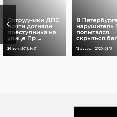
‹
Сотрудники ДПС
В Петербург
почти догнали
нарушитель
преступника на
попытался
улице Пр ...
скрыться бегс
26 июля 2019, 14:17
12 февраля 2020, 09:19