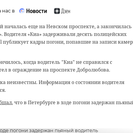
 нас в
 нас в
й началась еще на Невском проспекте, а закончилась
. Водителя «Киа» задерживали десять полицейских
рамы, снимают старый слой краски. Реставрируют
l публикует кадры погони, попавшие на записи камер
и в морском стиле. Впереди шпаклевка дома, утепле
гическая и противопожарная обработка.
нчилось, когда водитель "Киа" не справился с
ел в ограждение на проспекте Добролюбова.
н
добровольцы
реставрация
ка неизвестны. Информация о состоянии водителя
ся.
общал
, что в Петербурге в ходе погони задержан пьяны