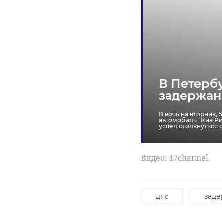
В Петербу
задержан
В ночь на вторник,
автомобиль "Киа Ри
успел столкнуться 
Видео: 47channel
дпс
зад