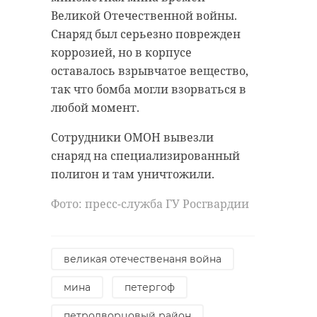
антибиологическая и
удастся узнать, какой была жизнь
Великой Отечественной войны.
противопожарная обработка.
Анны Беквор и других бельгийцев
Снаряд был серьезно поврежден
в Сосновом Бору.
коррозией, но в корпусе
оставалось взрывчатое вещество,
гатчинский район
так что бомба могли взорваться в
история
сосновый бор
любой момент.
добровольцы
Сотрудники ОМОН вывезли
реставрация
усадьба
снаряд на специализированный
Поделиться статьей:
полигон и там уничтожили.
Фото: пресс-служба ГУ Росгвардии
Поделиться статьей:
великая отечественаня война
мина
петергоф
петродворцовый район