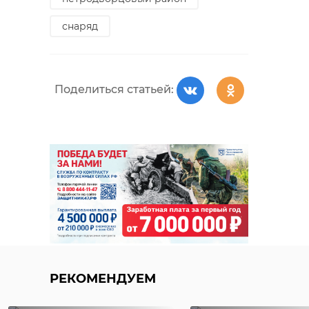
снаряд
РЕКОМЕНДУЕМ
Поделиться статьей:
Хирург из
Петербурга
Уникальную
восстанавливает
реликвию XV
старинную финск
века привез
...
реставрацию .
24 ноября 2020, 19:15
03 июня, 16:43
РЕКОМЕНДУЕМ