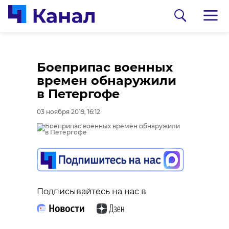
Боеприпас военных
времен обнаружили
в Петергофе
03 ноября 2019, 16:12
0:00
0:00
/ 0:00
/ 0:00
Подписывайтесь на нас в
В Гатчинском районе
Сосновоборец
добровольцы
разгадал тайну
реставрируют
могилы на