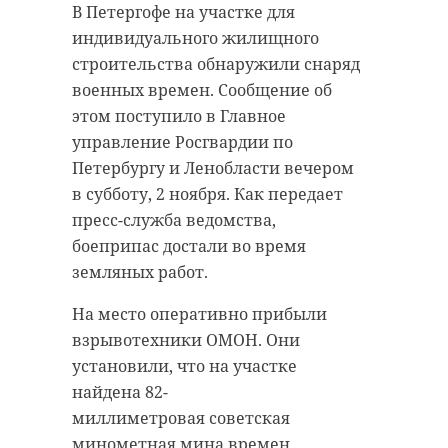
В Петергофе на участке для
“особняк с
старинном кладбище
индивидуального жилищного
привидениями” XIX
и узнал много нового
строительства обнаружили снаряд
века
об истории города
военных времен. Сообщение об
18 августа 2020, 16:53
11 февраля 2020, 14:59
этом поступило в Главное
управление Росгвардии по
Петербургу и Ленобласти вечером
в субботу, 2 ноября. Как передает
пресс-служба ведомства,
Подписывайтесь на нас в
Подписывайтесь на нас в
боеприпас достали во время
земляных работ.
Сейчас расчищают рамы, снимают
Руслан Семенченко мечтает,
На место оперативно прибыли
старый слой краски.
чтобы историки-профессионалы
взрывотехники ОМОН. Они
Реставрируют уникальные
больше узнали о жизни Анны. В
установили, что на участке
витражи в морском стиле.
этом году бельгийские архивы
найдена 82-
Впереди шпаклевка дома,
рассекретят документы 100-
миллиметровая советская
утепление пенькой,
летней давности и, может тогда,
минометная мина времен