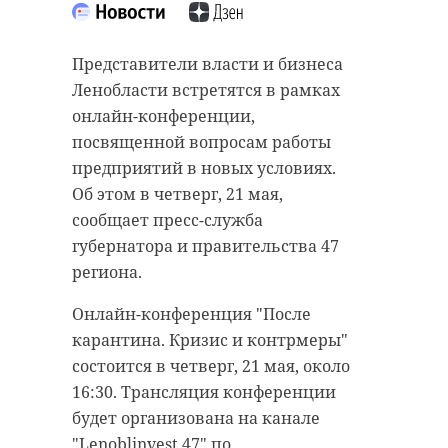
“особняк с
старинном кладбище
привидениями” XIX
и узнал много нового
Представители власти и бизнеса
века
об истории города
Ленобласти встретятся в рамках
18 августа 2020, 16:53
11 февраля 2020, 14:59
онлайн-конференции,
посвященной вопросам работы
предприятий в новых условиях.
Об этом в четверг, 21 мая,
сообщает пресс-служба
Подписывайтесь на нас в
Подписывайтесь на нас в
губернатора и правительства 47
региона.
Сейчас расчищают рамы, снимают
Руслан Семенченко мечтает,
Онлайн-конференция "После
старый слой краски.
чтобы историки-профессионалы
карантина. Кризис и контрмеры"
Реставрируют уникальные
больше узнали о жизни Анны. В
состоится в четверг, 21 мая, около
витражи в морском стиле.
этом году бельгийские архивы
16:30. Трансляция конференции
Впереди шпаклевка дома,
рассекретят документы 100-
будет организована на канале
утепление пенькой,
летней давности и, может тогда,
"Lenoblinvest 47" по