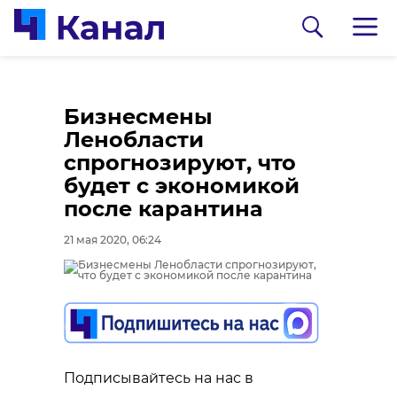
Бизнесмены
Ленобласти
спрогнозируют, что
будет с экономикой
после карантина
21 мая 2020, 06:24
0:00
0:00
/ 0:00
/ 0:00
В Гатчинском районе
Сосновоборец
добровольцы
разгадал тайну
Подписывайтесь на нас в
реставрируют
могилы на