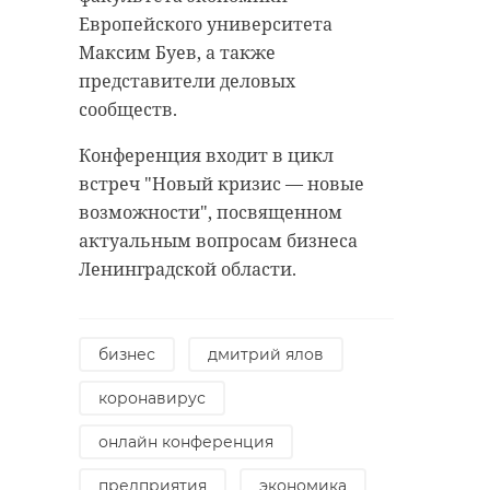
Европейского университета
Максим Буев, а также
Хирург из
представители деловых
Петербурга
Уникальную
сообществ.
восстанавливает
реликвию XV
старинную финск
века привез
Конференция входит в цикл
...
реставрацию .
встреч "Новый кризис — новые
возможности", посвященном
24 ноября 2020, 19:15
03 июня, 16:43
актуальным вопросам бизнеса
Ленинградской области.
бизнес
дмитрий ялов
коронавирус
онлайн конференция
предприятия
экономика