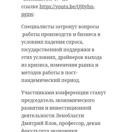
антибиологическая и
удастся узнать, какой была жизнь
ссылке
https://youtu.be/QJ0yhn-
противопожарная обработка.
Анны Беквор и других бельгийцев
pgxw
.
в Сосновом Бору.
Специалисты затронут вопросы
работы производств и бизнеса в
гатчинский район
условиях падения спроса,
история
сосновый бор
добровольцы
государственной поддержки в
этих условиях, драйверов выхода
реставрация
усадьба
из кризиса, изменения рынка и
Поделиться статьей:
методов работы в пост-
пандемический период.
Поделиться статьей:
Участниками конференции станут
председатель экономического
развития и инвестиционной
деятельности Ленобласти
РЕКОМЕНДУЕМ
Дмитрий Ялов, профессор, декан
факультета экономики