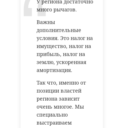
У региона достаточно
антибиологическая и
удастся узнать, какой была жизнь
много рычагов.
противопожарная обработка.
Анны Беквор и других бельгийцев
в Сосновом Бору.
Важны
дополнительные
гатчинский район
условия. Это налог на
история
сосновый бор
имущество, налог на
добровольцы
прибыль, налог на
реставрация
усадьба
землю, ускоренная
Поделиться статьей:
амортизация.
Так что, именно от
Поделиться статьей:
позиции властей
региона зависит
очень многое. Мы
РЕКОМЕНДУЕМ
специально
выстраиваем