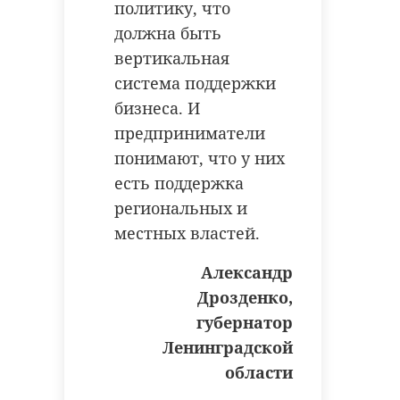
политику, что
должна быть
вертикальная
Хирург из
Петербурга
Уникальную
система поддержки
восстанавливает
реликвию XV
бизнеса. И
старинную финск
века привез
предприниматели
...
реставрацию .
понимают, что у них
24 ноября 2020, 19:15
03 июня, 16:43
есть поддержка
региональных и
местных властей.
Александр
Дрозденко,
губернатор
Ленинградской
области