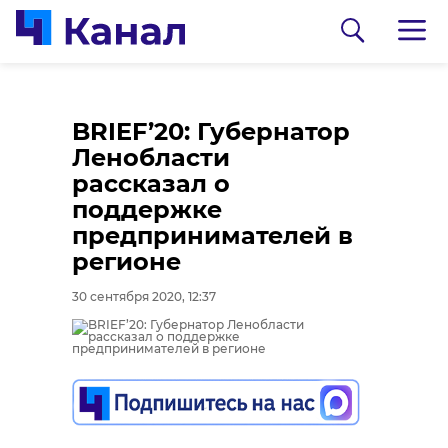
BRIEF’20: Губернатор
Ленобласти
рассказал о
поддержке
предпринимателей в
регионе
0:00
0:00
/ 0:00
/ 0:00
30 сентября 2020, 12:37
В Гатчинском районе
Сосновоборец
добровольцы
разгадал тайну
реставрируют
могилы на