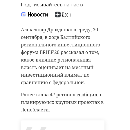
“особняк с
старинном кладбище
Подписывайтесь на нас в
привидениями” XIX
и узнал много нового
века
об истории города
Александр Дрозденко в среду, 30
18 августа 2020, 16:53
11 февраля 2020, 14:59
сентября, в ходе Балтийского
регионального инвестиционного
форума BRIEF’20 рассказал о том,
какое влияние региональная
Подписывайтесь на нас в
Подписывайтесь на нас в
власть оценивает на местный
инвестиционный климат по
сравнению с федеральной.
Сейчас расчищают рамы, снимают
Руслан Семенченко мечтает,
Ранее глава 47 региона
сообщил
о
старый слой краски.
чтобы историки-профессионалы
планируемых крупных проектах в
Реставрируют уникальные
больше узнали о жизни Анны. В
Ленобласти.
витражи в морском стиле.
этом году бельгийские архивы
Впереди шпаклевка дома,
рассекретят документы 100-
утепление пенькой,
летней давности и, может тогда,