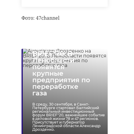
Фото: 47channel
Александр
Дрозденко на
BRIEF"20: В
Ленобласти
появятся
крупные
предприятия по
переработке
газа
В среду, 30 сентября, в Санкт-
Петербурге стартовал Балтийский
региональный инвестиционный
форум BRIEF"20, важнейшее событие
в деловой жизни 78 и 47 регионов.
Присутствует и губернатор
Ленинградской области Александр
Дрозденко.