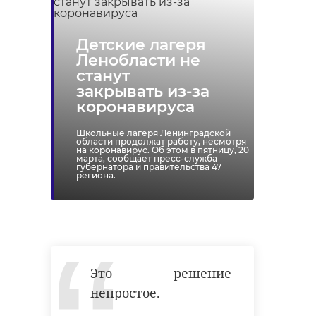
антибиологическая и
удастся узнать, какой была жизнь
противопожарная обработка.
Анны Беквор и других бельгийцев
Детские лагеря
в Сосновом Бору.
Ленобласти не
станут
гатчинский район
закрывать из-за
история
сосновый бор
коронавируса
добровольцы
Школьные лагеря Ленинградской
реставрация
усадьба
области продолжат работу, несмотря
на коронавирус. Об этом в пятницу, 20
марта, сообщает пресс-служба
Поделиться статьей:
губернатора и правительства 47
региона.
Поделиться статьей:
Это решение
РЕКОМЕНДУЕМ
непростое.