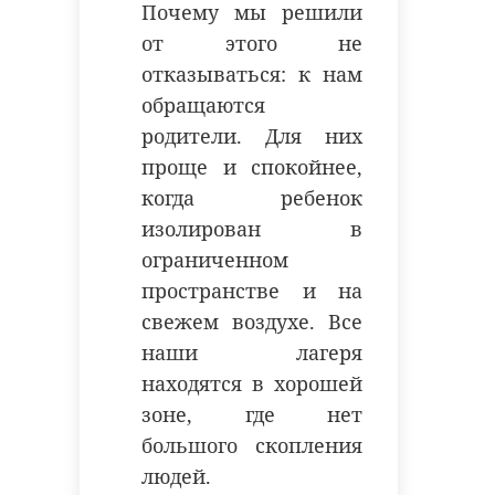
Почему мы решили
от этого не
Хирург из
отказываться: к нам
Петербурга
Уникальную
обращаются
восстанавливает
реликвию XV
родители. Для них
старинную финск
века привез
проще и спокойнее,
...
реставрацию .
когда ребенок
24 ноября 2020, 19:15
03 июня, 16:43
изолирован в
ограниченном
пространстве и на
свежем воздухе. Все
наши лагеря
находятся в хорошей
зоне, где нет
большого скопления
людей.