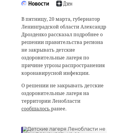
“особняк с
старинном кладбище
привидениями” XIX
и узнал много нового
В пятницу, 20 марта, губернатор
века
об истории города
Ленинградской области Александр
18 августа 2020, 16:53
11 февраля 2020, 14:59
Дрозденко рассказал подробнее о
решении правительства региона
не закрывать детские
оздоровительные лагеря по
причине угрозы распространения
Подписывайтесь на нас в
Подписывайтесь на нас в
коронавирусной инфекции.
О решении не закрывать детские
Сейчас расчищают рамы, снимают
Руслан Семенченко мечтает,
оздоровительные лагеря на
старый слой краски.
чтобы историки-профессионалы
территории Ленобласти
Реставрируют уникальные
больше узнали о жизни Анны. В
сообщалось
ранее.
витражи в морском стиле.
этом году бельгийские архивы
Впереди шпаклевка дома,
рассекретят документы 100-
утепление пенькой,
летней давности и, может тогда,