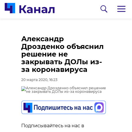
Александр
Дрозденко объяснил
решение не
закрывать ДОЛы из-
за коронавируса
20 марта 2020, 16:23
0:00
0:00
/ 0:00
/ 0:00
В Гатчинском районе
Сосновоборец
добровольцы
разгадал тайну
Подписывайтесь на нас в
реставрируют
могилы на