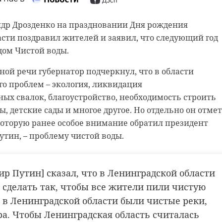
 нас в
ндр Дрозденко на праздновании Дня рождения
сти поздравил жителей и заявил, что следующий год
 нас в
ксандр Сашнев и его оператор снимали сюжет про
одом Чистой воды.
естного телеканала.
рамы, снимают старый слой краски. Реставрируют
ной речи губернатор подчеркнул, что в области
и в морском стиле. Впереди шпаклевка дома, утепле
следние кадры у водоема. И тут к ним подбежали
о проблем – экология, ликвидация
гическая и противопожарная обработка.
ные мальчишки. Дети кричали, что рядом тонет соба
х свалок, благоустройство, необходимость строить
ы, детские сады и многое другое. Но отдельно он отме
нт, не раздумывая, кинулся на помощь. Снял одежду 
которую ранее особое внимание обратил президент
воду (на улице тогда было -20). Собаку успешно
н
добровольцы
реставрация
тин, – проблему чистой воды.
и.
 не пострадал. У Александра есть опыт в моржевании
ир Путин] сказал, что в Ленинградской области
 сделать так, чтобы все жители пили чистую
ы в Ленинградской области были чистые реки,
асть
доброта
спасение животных
ра. Чтобы Ленинградская область считалась