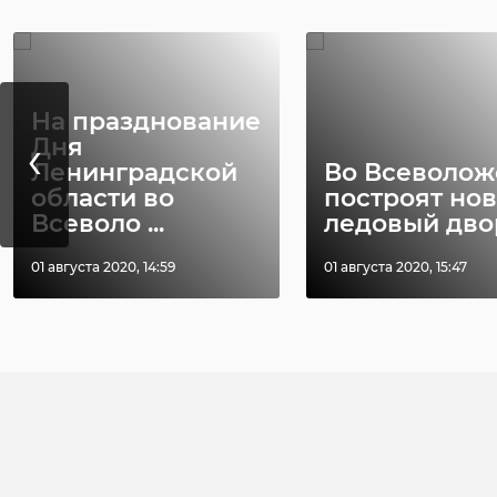
На празднование
‹
Дня
Ленинградской
Во Всеволож
области во
построят но
Всеволо ...
ледовый дво
01 августа 2020, 14:59
01 августа 2020, 15:47