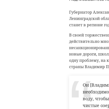
Подписывайтесь на
Губернатор Алекса
Ленинградской обла
Подписывайтесь на
Корреспондент Але
станет в регионе г
подсчет уток для м
Сейчас расчищают 
В своей торжествен
уникальные витраж
Они уже снимали по
действительно мног
пенькой, антибиоло
взволнованные мест
несанкционированны
новые дороги, школ
Бравый корреспонде
одну проблему, на 
занырнул в ледяную 
гатчинский райо
страны Владимир Пу
вытащили и согрел
усадьба
Сам журналист тоже
Он [Владим
необходимо
воду, чтоб
белгородская обл
чистые озе