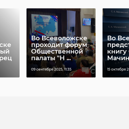
Во Всеволожске
Во Вс
ске
проходит форум
предс
вый
Общественной
книгу
рец
палаты "Н ...
Мачинс
09 сентября 2025, 11:35
15 октября 2