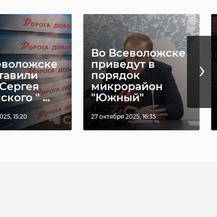
Во Всеволожске
›
еволожске
приведут в
тавили
порядок
 Сергея
микрорайон
кого " ...
"Южный"
025, 15:20
27 октября 2025, 16:35