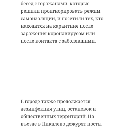
кричали, что рядом тонет собака.
бесед с горожанами, которые
антибиологическая и
решили проигнорировать режим
противопожарная обработка.
Бравый корреспондент, не
самоизоляции, и посетили тех, кто
раздумывая, кинулся на
находится на карантине после
помощь. Снял одежду и занырнул
заражения коронавирусом или
гатчинский район
в ледяную воду (на улице тогда
после контакта с заболевшими.
было -20). Собаку успешно
добровольцы
вытащили и согрели.
реставрация
усадьба
Сам журналист тоже не пострадал.
У Александра есть опыт в
моржевании.
Поделиться статьей:
В городе также продолжается
белгородская область
дезинфекция улиц, остановок и
доброта
общественных территорий. На
въезде в Пикалево дежурят посты
спасение животных