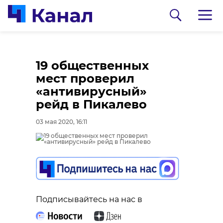
19 общественных
мест проверил
«антивирусный»
рейд в Пикалево
03 мая 2020, 16:11
0:00
0:00
/ 0:00
/ 0:00
В Белгородской
В Гатчинском районе
Подписывайтесь на нас в
области журналист
добровольцы
спас тонущую собаку
реставрируют