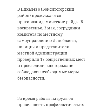
“особняк с
20 января 2021, 21:06
В Пикалево (Бокситогорский
привидениями” XIX
район) продолжаются
века
противоэпидемические рейды. В
18 августа 2020, 16:53
воскресенье, 3 мая, сотрудники
комитета по местному
Подписывайтесь на нас в
самоуправлению Ленобласти,
полиция и представители
местной администрации
Подписывайтесь на нас в
Корреспондент Александр Сашнев
проверили 19 общественных мест
и его оператор снимали сюжет
и проследили, как горожане
про подсчет уток для местного
соблюдают необходимые меры
телеканала.
Сейчас расчищают рамы, снимают
безопасности.
старый слой краски.
Они уже снимали последние
Реставрируют уникальные
кадры у водоема. И тут к ним
витражи в морском стиле.
подбежали взволнованные
За время работы патруля он
Впереди шпаклевка дома,
местные мальчишки. Дети
провел шесть профилактических
утепление пенькой,