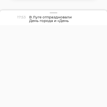
17:53
В Луге отпраздновали
День города и «День
детства»